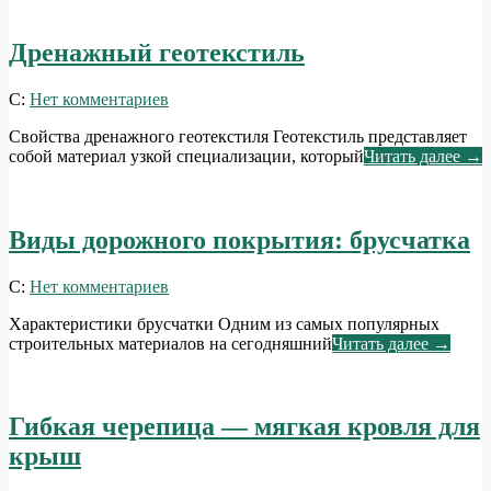
Дренажный геотекстиль
2014-
С:
Нет комментариев
06-
Свойства дренажного геотекстиля Геотекстиль представляет
04
собой материал узкой специализации, который
Читать далее →
Виды дорожного покрытия: брусчатка
2014-
С:
Нет комментариев
06-
Характеристики брусчатки Одним из самых популярных
01
строительных материалов на сегодняшний
Читать далее →
Гибкая черепица — мягкая кровля для
крыш