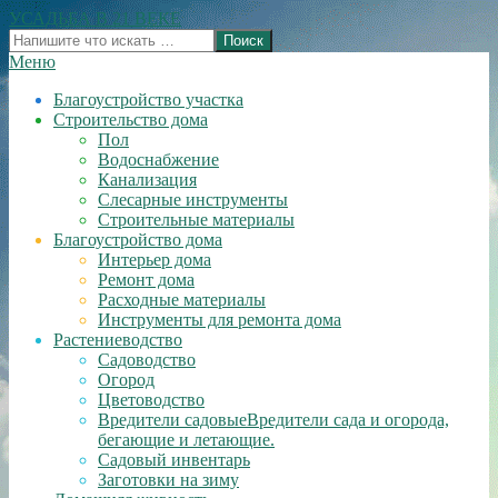
Перейти
УСАДЬБА В 21 ВЕКЕ
к
Поиск
содержимому
Вторичное
Меню
меню
Благоустройство участка
навигации
Строительство дома
Пол
Водоснабжение
Канализация
Слесарные инструменты
Строительные материалы
Благоустройство дома
Интерьер дома
Ремонт дома
Расходные материалы
Инструменты для ремонта дома
Растениеводство
Садоводство
Огород
Цветоводство
Вредители садовые
Вредители сада и огорода,
бегающие и летающие.
Садовый инвентарь
Заготовки на зиму