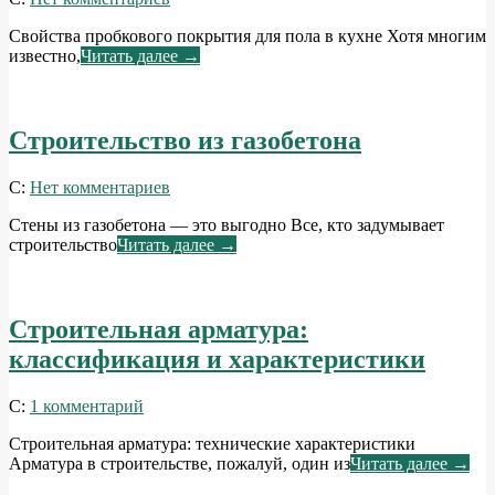
07-
Свойства пробкового покрытия для пола в кухне Хотя многим
31
известно,
Читать далее →
Строительство из газобетона
2014-
С:
Нет комментариев
06-
Стены из газобетона — это выгодно Все, кто задумывает
23
строительство
Читать далее →
Строительная арматура:
классификация и характеристики
2014-
С:
1 комментарий
06-
Строительная арматура: технические характеристики
07
Арматура в строительстве, пожалуй, один из
Читать далее →