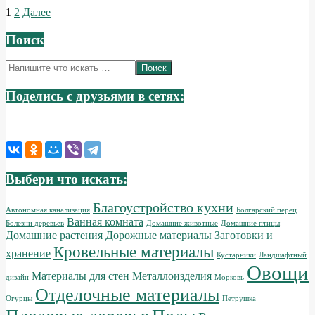
Пагинация
1
2
Далее
записей
Поиск
Поиск
Поделись с друзьями в сетях:
Выбери что искать:
Благоустройство кухни
Автономная канализация
Болгарский перец
Ванная комната
Болезни деревьев
Домашние животные
Домашние птицы
Домашние растения
Дорожные материалы
Заготовки и
Кровельные материалы
хранение
Кустарники
Ландшафтный
Овощи
Материалы для стен
Металлоизделия
дизайн
Морковь
Отделочные материалы
Огурцы
Петрушка