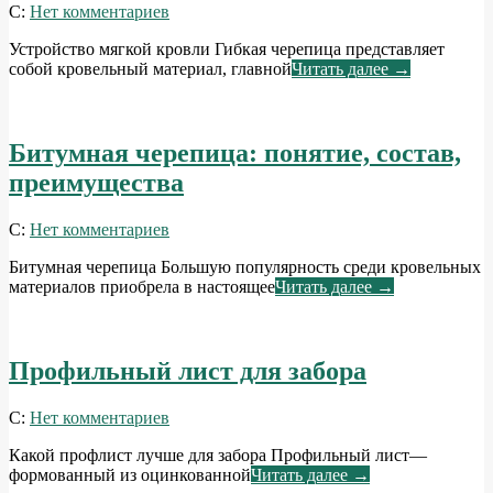
2014-
С:
Нет комментариев
05-
Устройство мягкой кровли Гибкая черепица представляет
29
собой кровельный материал, главной
Читать далее →
Битумная черепица: понятие, состав,
преимущества
2014-
С:
Нет комментариев
05-
Битумная черепица Большую популярность среди кровельных
26
материалов приобрела в настоящее
Читать далее →
Профильный лист для забора
2014-
С:
Нет комментариев
05-
Какой профлист лучше для забора Профильный лист—
23
формованный из оцинкованной
Читать далее →