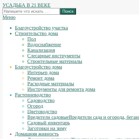
Перейти
УСАДЬБА В 21 ВЕКЕ
к
Поиск
содержимому
Вторичное
Меню
меню
Благоустройство участка
навигации
Строительство дома
Пол
Водоснабжение
Канализация
Слесарные инструменты
Строительные материалы
Благоустройство дома
Интерьер дома
Ремонт дома
Расходные материалы
Инструменты для ремонта дома
Растениеводство
Садоводство
Огород
Цветоводство
Вредители садовые
Вредители сада и огорода, бега
Садовый инвентарь
Заготовки на зиму
Домашняя живность