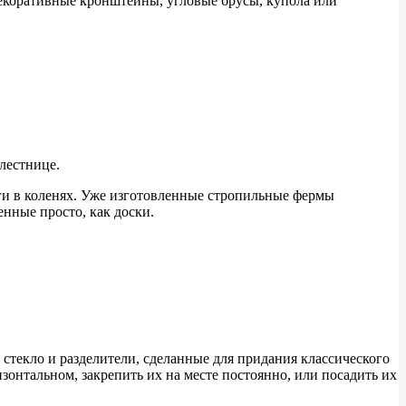
декоративные кронштейны, угловые брусы, купола или
лестнице.
ги в коленях. Уже изготовленные стропильные фермы
енные просто, как доски.
стекло и разделители, сделанные для придания классического
онтальном, закрепить их на месте постоянно, или посадить их