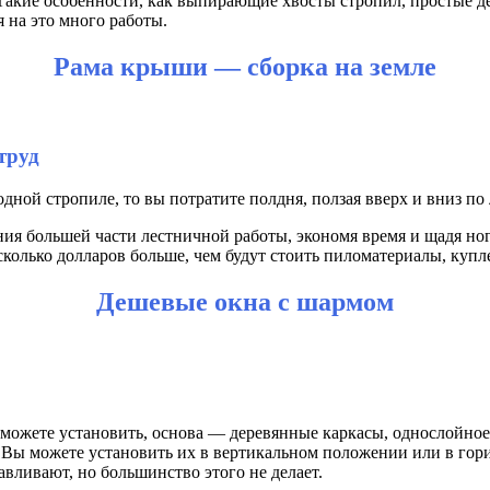
 Такие особенности, как выпирающие хвосты стропил, простые 
 на это много работы.
Рама крыши — сборка на земле
труд
ной стропиле, то вы потратите полдня, ползая вверх и вниз по 
я большей части лестничной работы, экономя время и щадя но
сколько долларов больше, чем будут стоить пиломатериалы, купл
Дешевые окна с шармом
можете установить, основа — деревянные каркасы, однослойное 
Вы можете установить их в вертикальном положении или в гориз
авливают, но большинство этого не делает.