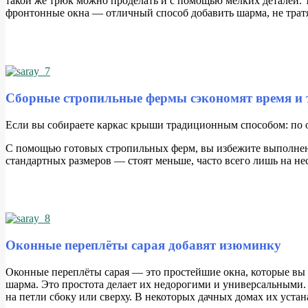
такой же трюк можно проделать и с помощью мелких деталей.
фронтонные окна — отличный способ добавить шарма, не тратя
Сборные стропильные фермы сэкономят время и 
Е
сли вы собираете каркас крыши традиционным способом: по од
С помощью готовых стропильных ферм, вы избежите выполнени
стандартных размеров — стоят меньше, часто всего лишь на не
Оконные переплёты сарая добавят изюминку
О
конные переплёты сарая — это простейшие окна, которые вы 
шарма. Это простота делает их недорогими и универсальными. 
на петли сбоку или сверху. В некоторых дачных домах их устан