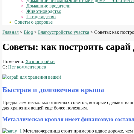
Домашние питомцы
Животные в доме — это ответст
Домашние вредители
Животноводство
Птицеводство
Советы о здоровье
Главная
>
Blog
>
Благоустройство участка
>
Советы: как постр
Советы: как построить сарай
Помечено:
Хозпостройки
С:
Нет комментариев
Быстрая и долговечная крыша
П
редлагаем несколько отличных советов, которые сделают ваш
для хранения вещей еще более полезным.
Металлическая кровля имеет финансовую соста
М
еталлочерепица стоит примерно вдвое дороже, чем 