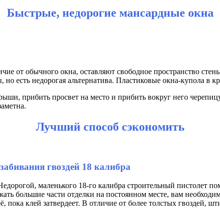
Быстрые, недорогие мансардные окна
тличие от обычного окна, оставляют свободное пространство сте
, но есть недорогая альтернатива. Пластиковые окна-купола в кр
крыши, прибить просвет на место и прибить вокруг него черепи
заметна.
Лучший способ сэкономить
 забивания гвоздей 18 калибра
едорогой, маленького 18-го калибра строительный пистолет пом
жать большие части отделки на постоянном месте, вам необходим
, пока клей затвердеет. В отличие от более толстых гвоздей, шт